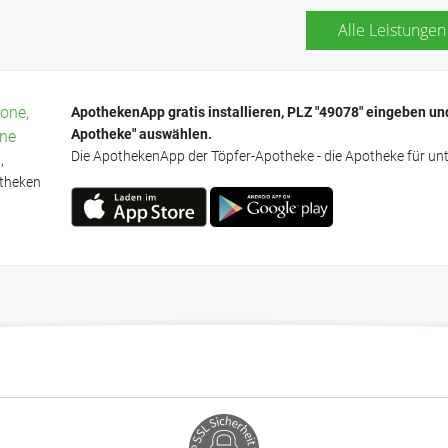
Homöopathie
Alle Leistungen
Kosmetik
Teemischungen
one,
ApothekenApp gratis installieren, PLZ "49078" eingeben un
Apotheke" auswählen.
one
Die ApothekenApp der Töpfer-Apotheke - die Apotheke für un
,
theken