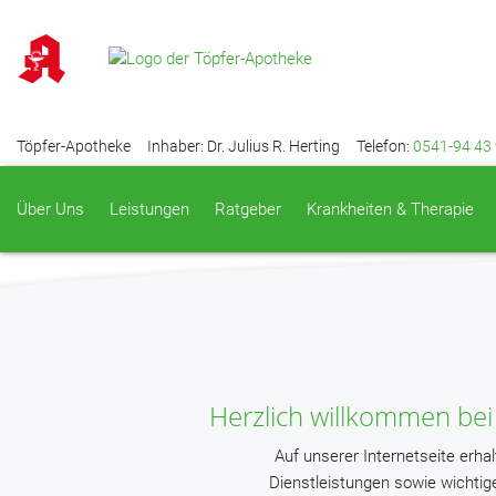
Gut leben mit Vorhofflimmern
Keine Chance dem Schlaganfall!
mehr lesen
Töpfer-Apotheke
Inhaber: Dr. Julius R. Herting
Telefon:
0541-94 43
Über Uns
Leistungen
Ratgeber
Krankheiten & Therapie
Herzlich willkommen bei
Auf unserer Internetseite erha
Dienstleistungen sowie wichti