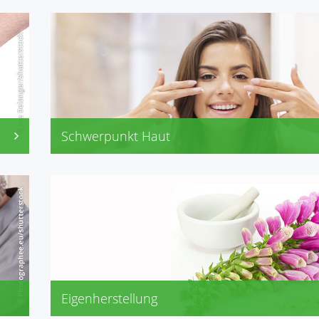
Schwerpunkt Haut
Avène, Claire Fisher, Dermasel (Fette), Eubos
Eucerin, Frei, La Mer, La Roche Posay
Neutrogena, Olivenölpflege (Medipharma), Optolind, 
Eigenherstellung