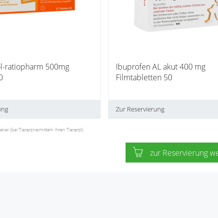
l-ratiopharm 500mg
Ibuprofen AL akut 400 mg
0
Filmtabletten 50
ung
Zur Reservierung
 (bei Tierarzneimitteln Ihren Tierarzt).
zur Reservierung w