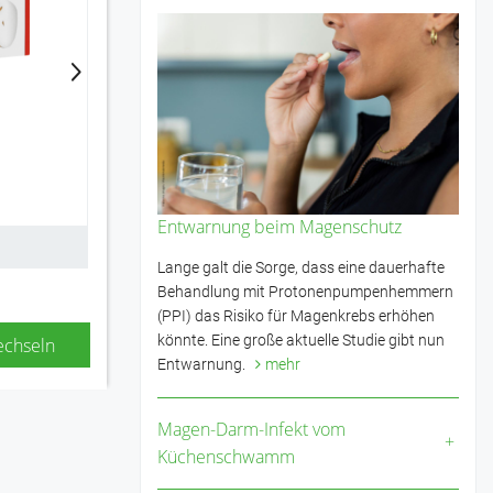
Na
Na
Entwarnung beim Magenschutz
Zur Reservierung
Zu
Lange galt die Sorge, dass eine dauerhafte
Behandlung mit Protonenpumpenhemmern
(PPI) das Risiko für Magenkrebs erhöhen
könnte. Eine große aktuelle Studie gibt nun
echseln
Entwarnung.
mehr
Magen-Darm-Infekt vom
Küchenschwamm